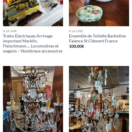
A LA UNE
A LA UNE
Trains Electriques Arrivage
Ensemble de Toilette Barbotine
important Marklin,
Faïence St Clément France
Fleischmann…. Locomotives et
100,00
€
wagons – Nombreux accessoires