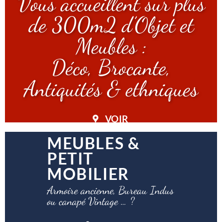
Vous accueillent sur plus
de 300m2 d’Objet et
Meubles :
Déco, Brocante,
Antiquités & ethniques
VOIR
MEUBLES &
PETIT
MOBILIER
Armoire ancienne, Bureau Indus
ou canapé Vintage … ?