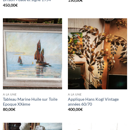
150,00
€
450,00
€
A LA UNE
A LA UNE
Tableau Marine Huile sur Toile
Applique Hans Kogl Vintage
Epoque XXème
années 60/70
80,00
€
400,00
€