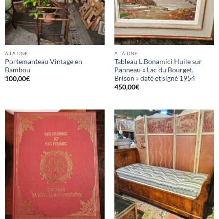
A LA UNE
A LA UNE
Portemanteau Vintage en
Tableau L.Bonamici Huile sur
Bambou
Panneau « Lac du Bourget,
Brison » daté et signé 1954
100,00
€
450,00
€