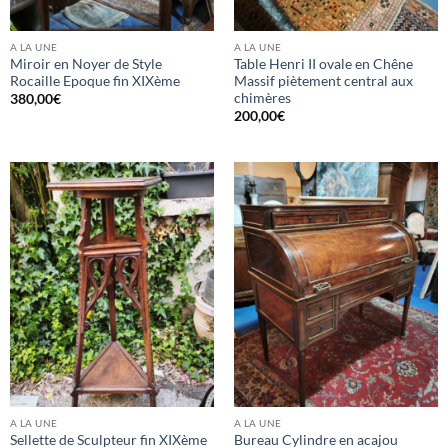
A LA UNE
A LA UNE
Miroir en Noyer de Style
Table Henri II ovale en Chêne
Rocaille Epoque fin XIXème
Massif piètement central aux
chimères
380,00
€
200,00
€
A LA UNE
A LA UNE
Sellette de Sculpteur fin XIXème
Bureau Cylindre en acajou