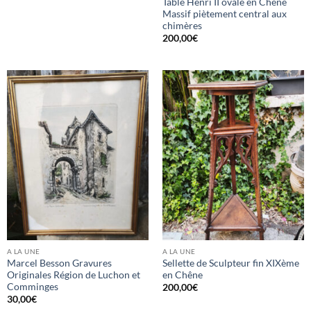
Table Henri II ovale en Chêne
Massif piètement central aux
chimères
200,00
€
A LA UNE
A LA UNE
Marcel Besson Gravures
Sellette de Sculpteur fin XIXème
Originales Région de Luchon et
en Chêne
Comminges
200,00
€
30,00
€