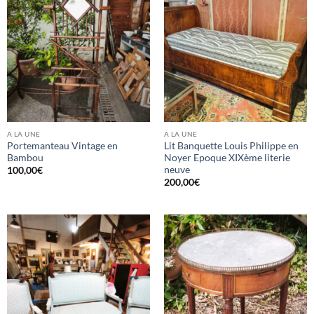
A LA UNE
A LA UNE
Portemanteau Vintage en
Lit Banquette Louis Philippe en
Bambou
Noyer Epoque XIXème literie
neuve
100,00
€
200,00
€