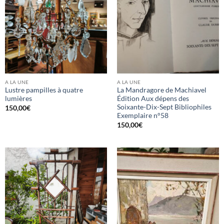
A LA UNE
A LA UNE
Lustre pampilles à quatre
La Mandragore de Machiavel
lumières
Édition Aux dépens des
Soixante-Dix-Sept Bibliophiles
150,00
€
Exemplaire n°58
150,00
€