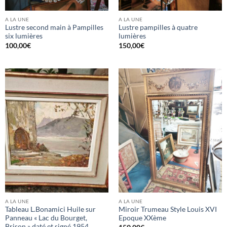
A LA UNE
A LA UNE
Lustre second main à Pampilles
Lustre pampilles à quatre
six lumières
lumières
100,00
€
150,00
€
A LA UNE
A LA UNE
Tableau L.Bonamici Huile sur
Miroir Trumeau Style Louis XVI
Panneau « Lac du Bourget,
Epoque XXème
Brison » daté et signé 1954