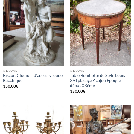
A LA UNE
A LA UNE
Biscuit Clodion (d’aprés) groupe
Table Bouillotte de Style Louis
Bacchique
XVI placage Acajou Epoque
début XXème
150,00
€
150,00
€