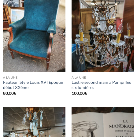
A LA UNE
A LA UNE
Fauteuil Style Louis XVI Epoque
Lustre second main à Pampilles
début XXème
six lumières
80,00
€
100,00
€