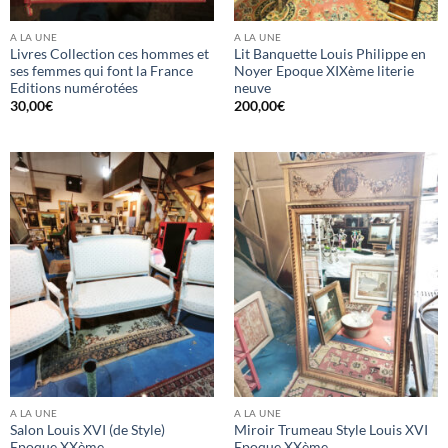
A LA UNE
A LA UNE
Livres Collection ces hommes et
Lit Banquette Louis Philippe en
ses femmes qui font la France
Noyer Epoque XIXème literie
Editions numérotées
neuve
30,00
€
200,00
€
A LA UNE
A LA UNE
Salon Louis XVI (de Style)
Miroir Trumeau Style Louis XVI
Epoque XXème
Epoque XXème