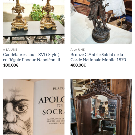
A LA UNE
A LA UNE
Candélabres Louis XVI ( Style )
Bronze C.Anfrie Soldat de la
en Régule Epoque Napoléon III
Garde Nationale Mobile 1870
100,00
€
400,00
€