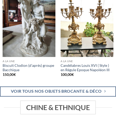
A LA UNE
A LA UNE
Biscuit Clodion (d’aprés) groupe
Candélabres Louis XVI ( Style )
Bacchique
en Régule Epoque Napoléon III
150,00
€
100,00
€
VOIR TOUS NOS OBJETS BROCANTE & DÉCO
CHINE & ETHNIQUE