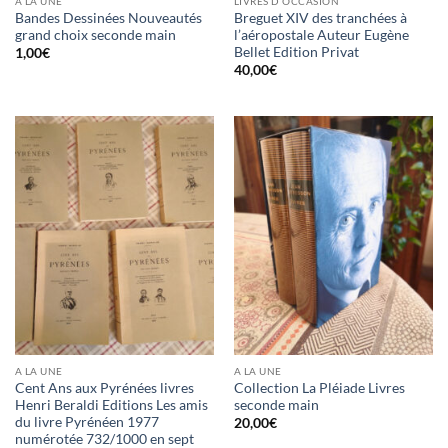
A LA UNE
LIVRES D’OCCASION
Bandes Dessinées Nouveautés
Breguet XIV des tranchées à
grand choix seconde main
l’aéropostale Auteur Eugène
Bellet Edition Privat
1,00
€
40,00
€
A LA UNE
A LA UNE
Cent Ans aux Pyrénées livres
Collection La Pléiade Livres
Henri Beraldi Editions Les amis
seconde main
du livre Pyrénéen 1977
20,00
€
numérotée 732/1000 en sept