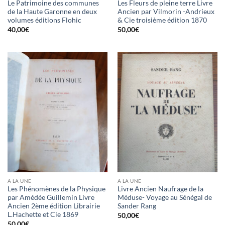
Le Patrimoine des communes
Les Fleurs de pleine terre Livre
de la Haute Garonne en deux
Ancien par Vilmorin -Andrieux
volumes éditions Flohic
& Cie troisième édition 1870
40,00
€
50,00
€
A LA UNE
A LA UNE
Les Phénomènes de la Physique
Livre Ancien Naufrage de la
par Amédée Guillemin Livre
Méduse- Voyage au Sénégal de
Ancien 2ème édition Librairie
Sander Rang
L.Hachette et Cie 1869
50,00
€
50,00
€