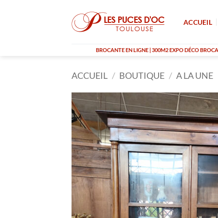
Passer
au
ACCUEIL
contenu
BROCANTE EN LIGNE | 300M2 EXPO DÉCO BROCAN
ACCUEIL
/
BOUTIQUE
/
A LA UNE