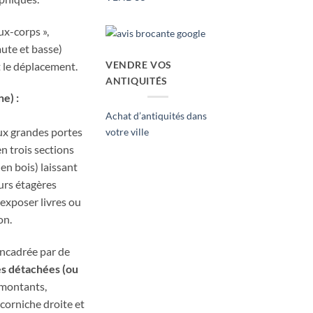
ux-corps »,
aute et basse)
VENDRE VOS
et le déplacement.
ANTIQUITÉS
e) :
Achat d’antiquités dans
ux grandes portes
votre ville
en trois sections
en bois) laissant
urs étagères
exposer livres ou
on.
encadrée par de
s détachées (ou
 montants,
corniche droite et