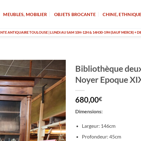
MEUBLES, MOBILIER
OBJETS BROCANTE
CHINE, ETHNIQU
TE ANTIQUAIRE TOULOUSE | LUNDI AU SAM 10H-12H & 14H30-19H (SAUF MERCR) + DI
Bibliothèque deu
Noyer Epoque X
680,00
€
Dimensions:
Largeur: 146cm
Profondeur: 45cm