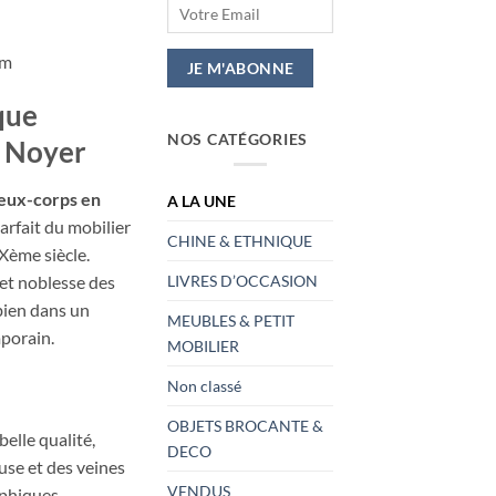
cm
que
NOS CATÉGORIES
 Noyer
deux-corps en
A LA UNE
rfait du mobilier
CHINE & ETHNIQUE
Xème siècle.
LIVRES D’OCCASION
 et noblesse des
 bien dans un
MEUBLES & PETIT
mporain.
MOBILIER
Non classé
OBJETS BROCANTE &
elle qualité,
DECO
use et des veines
VENDUS
aphiques.