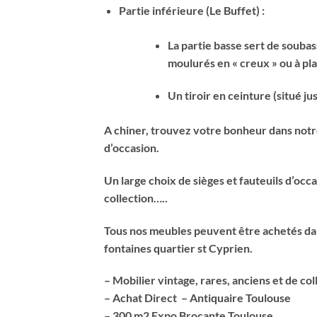
Partie inférieure (Le Buffet) :
La partie basse sert de souba
moulurés en « creux » ou à pla
Un tiroir en ceinture (situé 
A chiner, trouvez votre bonheur dans notre
d’occasion.
Un large choix de sièges et fauteuils d’occ
collection…..
Tous nos meubles peuvent être achetés dan
fontaines quartier st Cyprien.
– Mobilier vintage, rares, anciens et de col
– Achat Direct – Antiquaire Toulouse
– 300 m2 Expo Brocante Toulouse