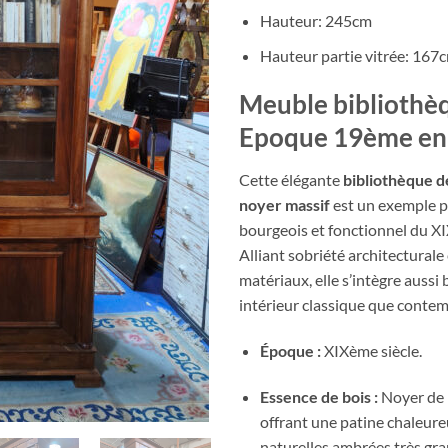
Hauteur: 245cm
Hauteur partie vitrée: 167
Meuble bibliothè
Epoque 19ème en
Cette élégante
bibliothèque 
noyer massif
est un exemple pa
bourgeois et fonctionnel du XI
Alliant sobriété architecturale
matériaux, elle s’intègre aussi
intérieur classique que conte
Époque :
XIXème siècle.
Essence de bois :
Noyer de b
offrant une patine chaleure
naturelles ambrées très gr