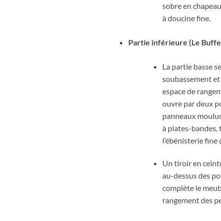
sobre en chapea
à doucine fine.
Partie inférieure (Le Buffet
La partie basse se
soubassement et 
espace de rangem
ouvre par deux po
panneaux mouluré
à plates-bandes, 
l’ébénisterie fine
Un tiroir en ceint
au-dessus des po
complète le meub
rangement des pe