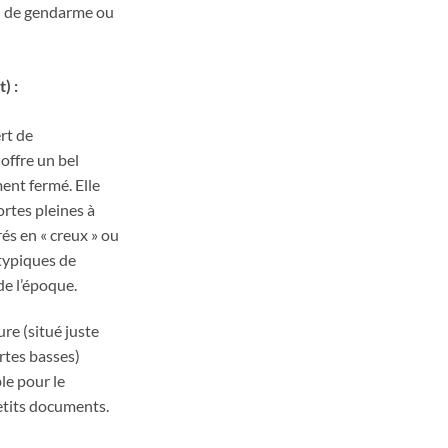
u de gendarme ou
) :
rt de
offre un bel
ent fermé. Elle
rtes pleines à
s en « creux » ou
typiques de
 de l’époque.
ure (situé juste
rtes basses)
le pour le
tits documents.