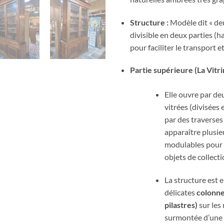
Structure :
Modèle dit « de
divisible en deux parties (h
pour faciliter le transport 
Partie supérieure (La Vitrin
Elle ouvre par de
vitrées (divisées 
par des traverses 
apparaître plusie
modulables pour 
objets de collecti
La structure est 
délicates
colonne
pilastres)
sur les
surmontée d’une 