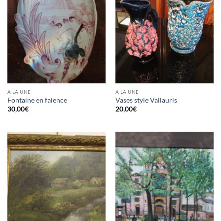
A LA UNE
A LA UNE
Fontaine en faience
Vases style Vallauris
30,00
€
20,00
€