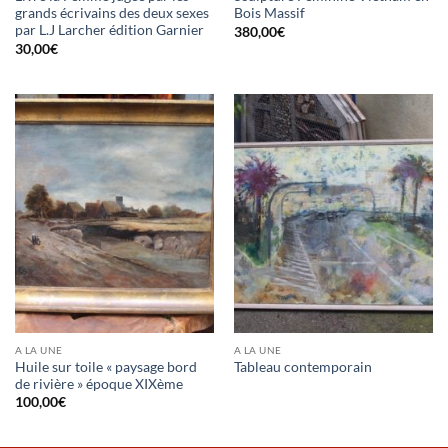
grands écrivains des deux sexes
Bois Massif
par L.J Larcher édition Garnier
380,00
€
30,00
€
A LA UNE
A LA UNE
Huile sur toile « paysage bord
Tableau contemporain
de rivière » époque XIXème
100,00
€