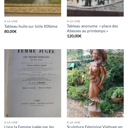
A LA UNE
A LA UNE
Tableau anonyme » place des
Tableau huile sur toile XIXème
Abesses au printemps »
80,00
€
120,00
€
A LA UNE
A LA UNE
Livre la Femme jugée par les
Sculpture Féminine Vietnam en