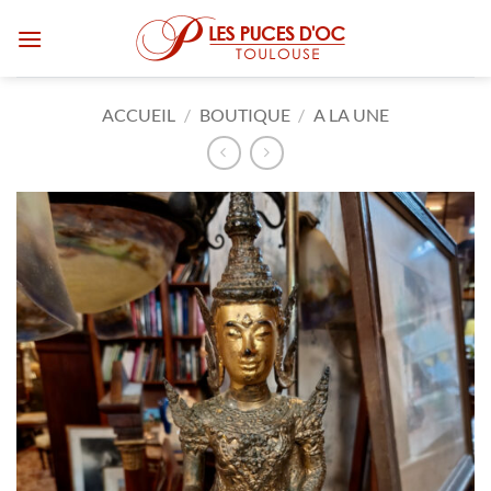
Passer
au
contenu
ACCUEIL
/
BOUTIQUE
/
A LA UNE