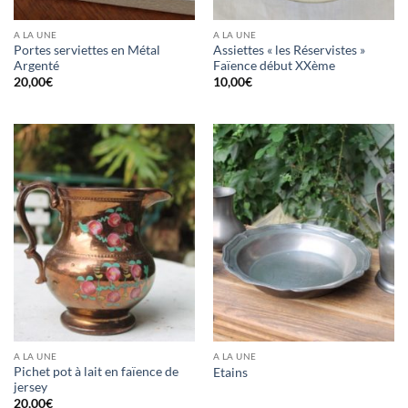
A LA UNE
A LA UNE
Portes serviettes en Métal
Assiettes « les Réservistes »
Argenté
Faïence début XXème
20,00
€
10,00
€
A LA UNE
A LA UNE
Pichet pot à lait en faïence de
Etains
jersey
20,00
€