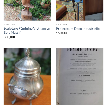
A LA UNE
A LA UNE
Sculpture Féminine Vietnam en
Projecteurs Déco Industrielle
Bois Massif
150,00
€
380,00
€