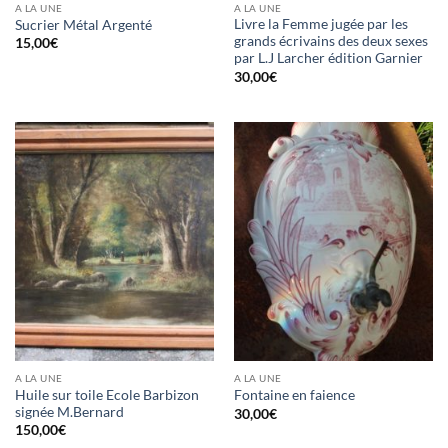
A LA UNE
A LA UNE
Livre la Femme jugée par les
Sucrier Métal Argenté
grands écrivains des deux sexes
15,00
€
par L.J Larcher édition Garnier
30,00
€
A LA UNE
A LA UNE
Huile sur toile Ecole Barbizon
Fontaine en faience
signée M.Bernard
30,00
€
150,00
€