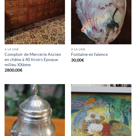
A LA UNE
A LA UNE
Comptoir de Mercerie Ancien
Fontaine en faience
en chêne à 40 tiroirs Epoque
30,00
€
milieu XXème
2800,00
€