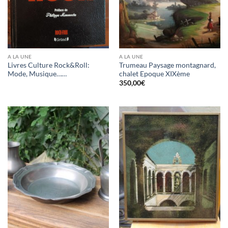
A LA UNE
A LA UNE
Livres Culture Rock&Roll:
Trumeau Paysage montagnard,
Mode, Musique……
chalet Epoque XIXème
350,00
€