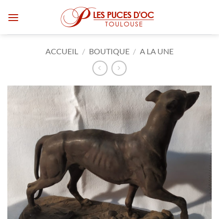
Passer
au
contenu
ACCUEIL
/
BOUTIQUE
/
A LA UNE