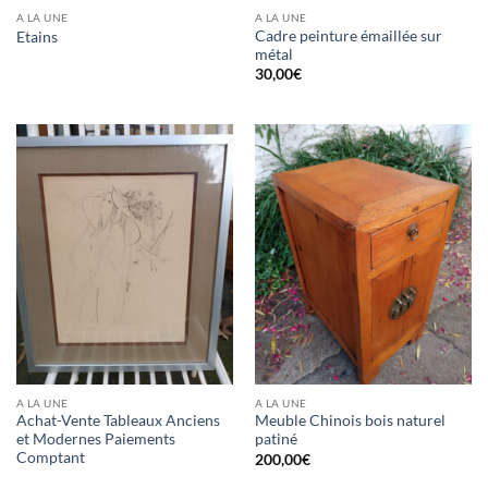
A LA UNE
A LA UNE
Cadre peinture émaillée sur
Etains
métal
30,00
€
A LA UNE
A LA UNE
Achat-Vente Tableaux Anciens
Meuble Chinois bois naturel
et Modernes Paiements
patiné
Comptant
200,00
€