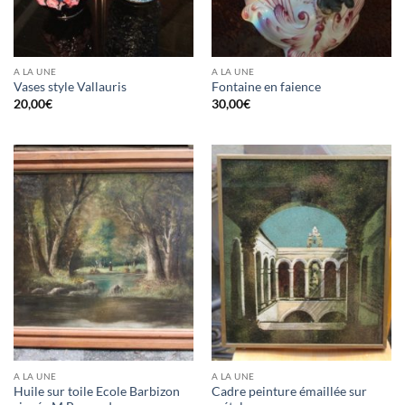
A LA UNE
A LA UNE
Vases style Vallauris
Fontaine en faience
20,00
€
30,00
€
A LA UNE
A LA UNE
Huile sur toile Ecole Barbizon
Cadre peinture émaillée sur