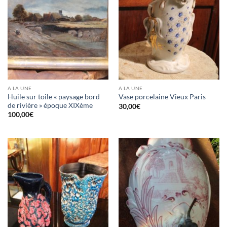
A LA UNE
A LA UNE
Huile sur toile « paysage bord
Vase porcelaine Vieux Paris
de rivière » époque XIXème
30,00
€
100,00
€