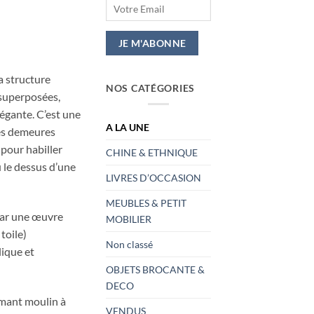
a structure
NOS CATÉGORIES
 superposées,
égante. C’est une
A LA UNE
es demeures
 pour habiller
CHINE & ETHNIQUE
u le dessus d’une
LIVRES D’OCCASION
MEUBLES & PETIT
par une œuvre
MOBILIER
 toile)
Non classé
ique et
OBJETS BROCANTE &
DECO
mant moulin à
VENDUS