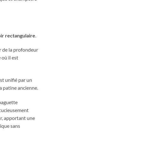
ir rectangulaire
.
r de la profondeur
 où il est
st unifié par un
a patine ancienne.
baguette
stucieusement
ir, apportant une
sique sans