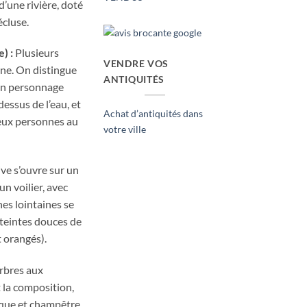
’une rivière, doté
écluse.
) :
Plusieurs
VENDRE VOS
ne. On distingue
ANTIQUITÉS
 un personnage
dessus de l’eau, et
Achat d’antiquités dans
eux personnes au
votre ville
ve s’ouvre sur un
un voilier, avec
es lointaines se
 teintes douces de
t orangés).
rbres aux
 la composition,
sque et champêtre