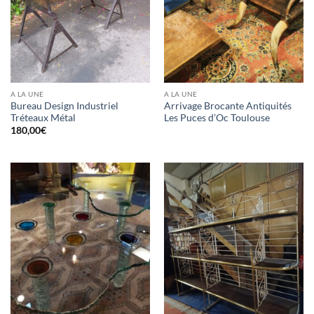
A LA UNE
A LA UNE
Bureau Design Industriel
Arrivage Brocante Antiquités
Tréteaux Métal
Les Puces d’Oc Toulouse
180,00
€