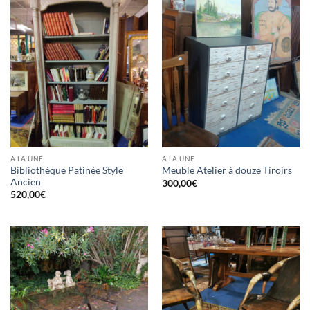
A LA UNE
A LA UNE
Bibliothèque Patinée Style
Meuble Atelier à douze Tiroirs
Ancien
300,00
€
520,00
€