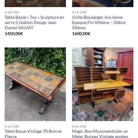
A LA UNE
A LA UNE
Table Basse « Toy » Sculpture en
Grille Boulanger Ancienne
verre Création Design Jean
Epoque Fin XIXème – Début
Daniel SALVAT
XXème
1450,00
€
1600,00
€
A LA UNE
A LA UNE
Table Basse Vintage 70 Bois et
Magic Box Mummenthaler et
Pierre
Meier Bureau Vintage années