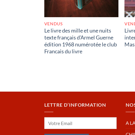
VENDUS
VEN
Le livre des mille et une nuits
Livr
texte français d’Armel Guerne
inte
édition 1968 numérotée le club
Mas
Francais du livre
LETTRE D’INFORMATION
NO
A L
CHI