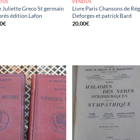
DUS
VENDUS
e Juliette Greco St germain
Livre Paris Chansons de Ré
prés édition Lafon
Deforges et patrick Bard
00
€
20,00
€
RUPTURE DE STOCK
RUPTURE DE STOC