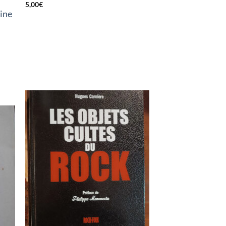
5,00
€
gine
K