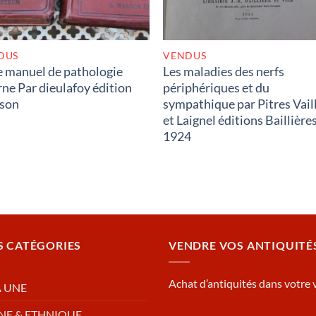
DUS
VENDUS
e manuel de pathologie
Les maladies des nerfs
rne Par dieulafoy édition
périphériques et du
son
sympathique par Pitres Vail
et Laignel éditions Baillière
1924
S CATÉGORIES
VENDRE VOS ANTIQUITÉ
Achat d’antiquités dans votre v
A UNE
NE & ETHNIQUE