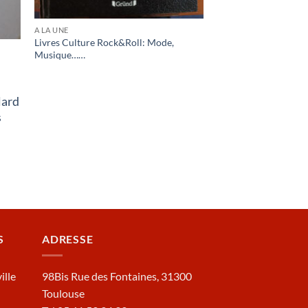
A LA UNE
Livres Culture Rock&Roll: Mode,
Musique……
lard
s
S
ADRESSE
ille
98Bis Rue des Fontaines, 31300
Toulouse