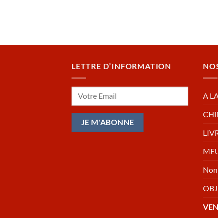
LETTRE D’INFORMATION
NO
A L
CHI
LIV
MEU
Non 
OBJ
VE