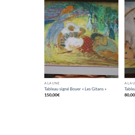
A LA UNE
A LA 
Tableau signé Boyer « Les Gitans »
Table
150,00
€
80,0