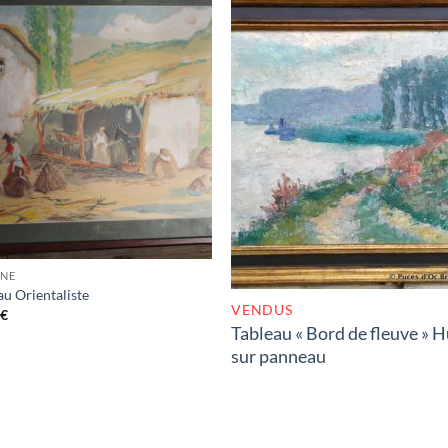
RUPTURE DE STOC
UNE
au Orientaliste
VENDUS
0
€
Tableau « Bord de fleuve » H
sur panneau