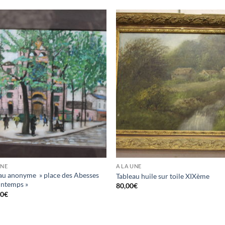
UNE
A LA UNE
au anonyme » place des Abesses
Tableau huile sur toile XIXème
intemps »
80,00
€
00
€