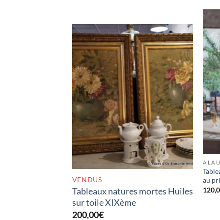
RUPTURE DE STOCK
A LA 
Table
VENDUS
au pr
120,
Tableaux natures mortes Huiles
sur toile XIXème
200,00
€