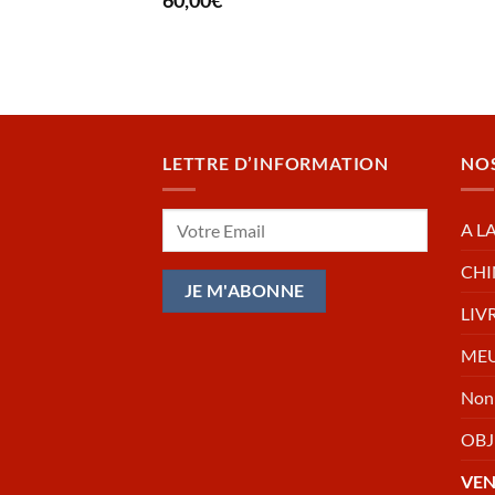
60,00
€
LETTRE D’INFORMATION
NO
A L
CHI
LIV
MEU
Non 
OBJ
VE