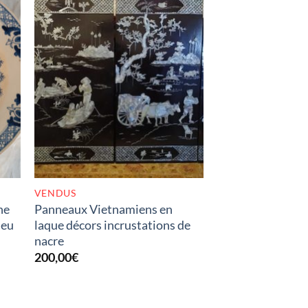
K
RUPTURE DE STOCK
VENDUS
ne
Panneaux Vietnamiens en
leu
laque décors incrustations de
nacre
200,00
€