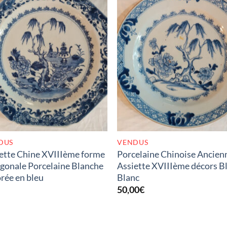
RUPTURE DE STOCK
RUPTURE DE STOC
DUS
VENDUS
ette Chine XVIIIème forme
Porcelaine Chinoise Ancien
gonale Porcelaine Blanche
Assiette XVIIIème décors B
rée en bleu
Blanc
50,00
€