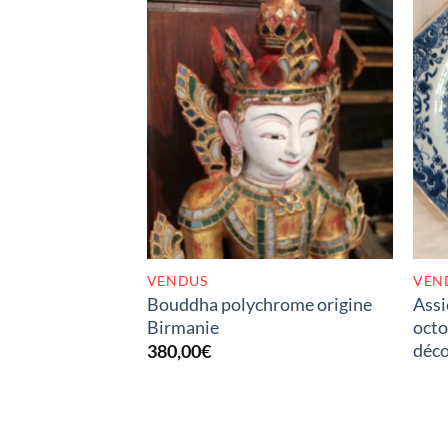
RUPTURE DE STOCK
VENDUS
VEN
Bouddha polychrome origine
Assi
Birmanie
octo
déco
380,00
€