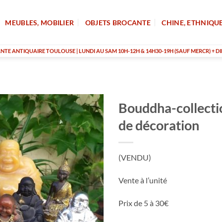
MEUBLES, MOBILIER
OBJETS BROCANTE
CHINE, ETHNIQU
TE ANTIQUAIRE TOULOUSE | LUNDI AU SAM 10H-12H & 14H30-19H (SAUF MERCR) + DI
Bouddha-collecti
de décoration
(VENDU)
Vente à l’unité
Prix de 5 à 30€