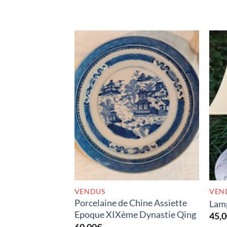
RUPTURE DE STOCK
VENDUS
VEN
Porcelaine de Chine Assiette
Lamp
Epoque XIXème Dynastie Qing
45,