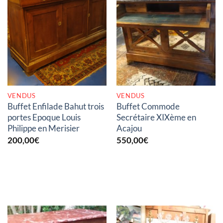
RUPTURE DE STOCK
RUPTURE DE STOCK
VENDUS
VENDUS
Buffet Enfilade Bahut trois
Buffet Commode
portes Epoque Louis
Secrétaire XIXème en
Philippe en Merisier
Acajou
200,00
€
550,00
€