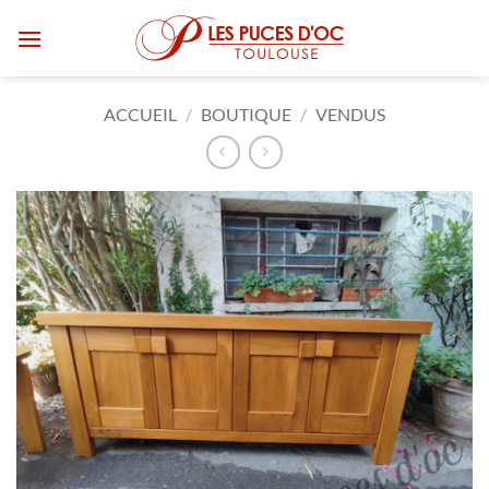
Passer
au
contenu
ACCUEIL
/
BOUTIQUE
/
VENDUS