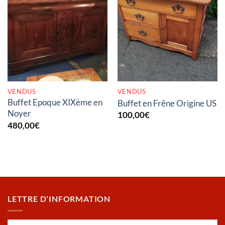
RUPTURE DE STOCK
RUPTURE DE STOCK
VENDUS
VENDUS
Buffet Epoque XIXème en
Buffet en Frêne Origine US
Noyer
100,00
€
480,00
€
LETTRE D’INFORMATION