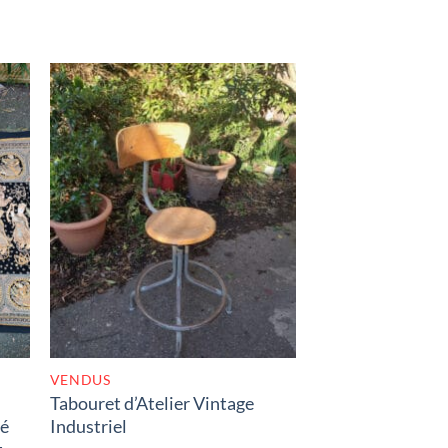
K
RUPTURE DE STOCK
VENDUS
Tabouret d’Atelier Vintage
ué
Industriel