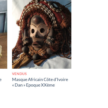
K
RUPTURE DE STOCK
VENDUS
e
Masque Africain Côte d’Ivoire
« Dan » Epoque XXème