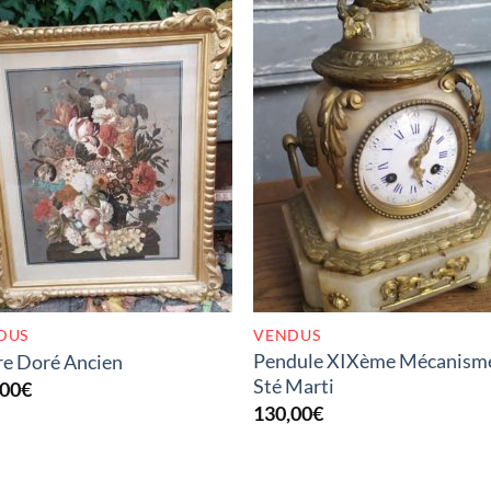
RUPTURE DE STOCK
RUPTURE DE STOC
DUS
VENDUS
Pendule XIXème Mécanism
e Doré Ancien
Sté Marti
,00
€
130,00
€