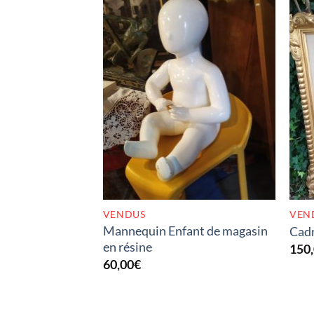
RUPTURE DE STOCK
VENDUS
VEN
Mannequin Enfant de magasin
Cadr
en résine
150
60,00
€