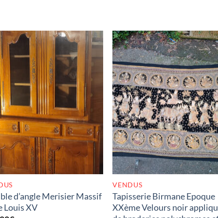
RUPTURE DE STOCK
RUPTURE DE STOC
DUS
VENDUS
le d’angle Merisier Massif
Tapisserie Birmane Epoque
e Louis XV
XXème Velours noir appliq