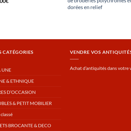
de broderies polychromes e
,00
€
dorées en relief
S CATÉGORIES
VENDRE VOS ANTIQUITÉ
Achat d’antiquités dans votre v
A UNE
NE & ETHNIQUE
RES D’OCCASION
BLES & PETIT MOBILIER
classé
ETS BROCANTE & DECO