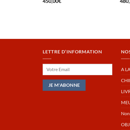
450,00
€
480
LETTRE D’INFORMATION
NO
A L
CHI
LIV
MEU
Non 
OBJ