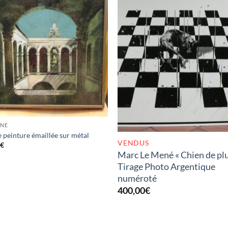
RUPTURE DE STOC
UNE
 peinture émaillée sur métal
VENDUS
0
€
Marc Le Mené « Chien de plu
Tirage Photo Argentique
numéroté
400,00
€