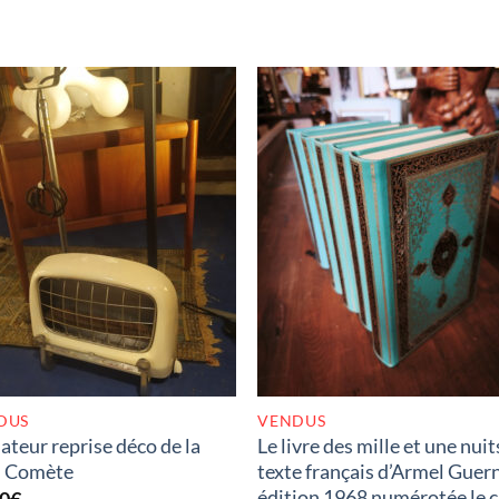
RUPTURE DE STOCK
RUPTURE DE STOC
DUS
VENDUS
ateur reprise déco de la
Le livre des mille et une nuit
d Comète
texte français d’Armel Guer
édition 1968 numérotée le 