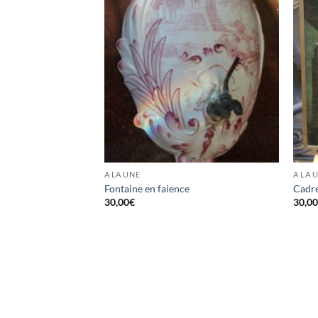
A LA UNE
A LA 
Fontaine en faience
Cadre
30,00
€
30,0