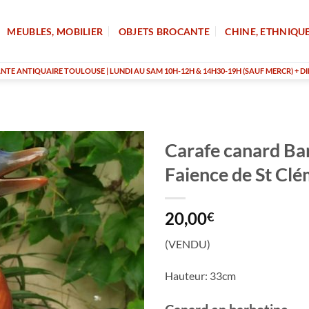
MEUBLES, MOBILIER
OBJETS BROCANTE
CHINE, ETHNIQU
TE ANTIQUAIRE TOULOUSE | LUNDI AU SAM 10H-12H & 14H30-19H (SAUF MERCR) + DI
Carafe canard Ba
Faience de St Cl
20,00
€
(VENDU)
Hauteur: 33cm