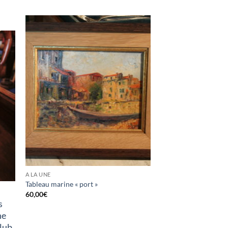
K
A LA UNE
Tableau marine « port »
60,00
€
s
ne
club