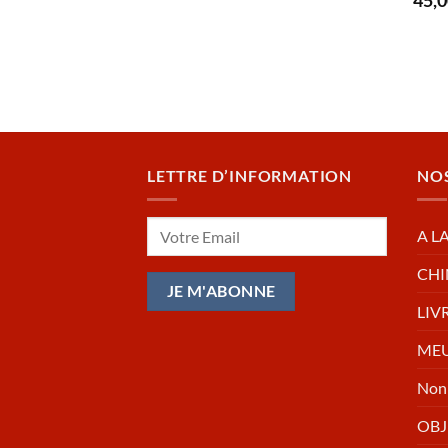
45,
LETTRE D’INFORMATION
NO
A L
CHI
LIV
MEU
Non 
OBJ