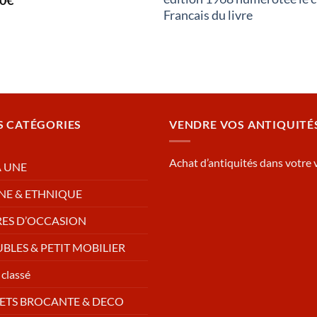
00
€
Francais du livre
S CATÉGORIES
VENDRE VOS ANTIQUITÉ
Achat d’antiquités dans votre v
A UNE
NE & ETHNIQUE
RES D’OCCASION
BLES & PETIT MOBILIER
classé
ETS BROCANTE & DECO