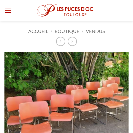
Passer
au
contenu
ACCUEIL
/
BOUTIQUE
/
VENDUS