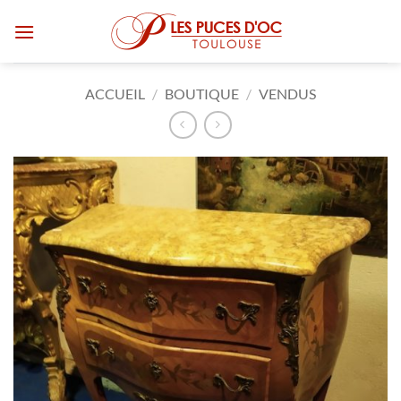
Passer
au
contenu
ACCUEIL
/
BOUTIQUE
/
VENDUS