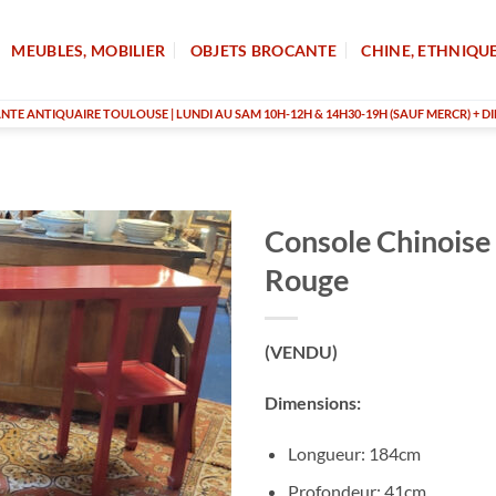
MEUBLES, MOBILIER
OBJETS BROCANTE
CHINE, ETHNIQU
TE ANTIQUAIRE TOULOUSE | LUNDI AU SAM 10H-12H & 14H30-19H (SAUF MERCR) + DI
Console Chinoise
Rouge
(VENDU)
Dimensions:
Longueur: 184cm
Profondeur: 41cm