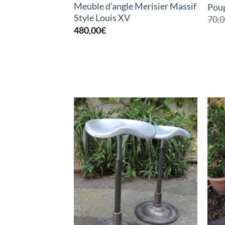
Meuble d’angle Merisier Massif
Poup
Style Louis XV
70,
480,00
€
RUPTURE DE STOCK