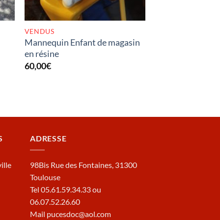
VENDUS
Mannequin Enfant de magasin
en résine
60,00
€
S
ADRESSE
ille
98Bis Rue des Fontaines, 31300
Toulouse
Tel 05.61.59.34.33 ou
06.07.52.26.60
Mail pucesdoc@aol.com