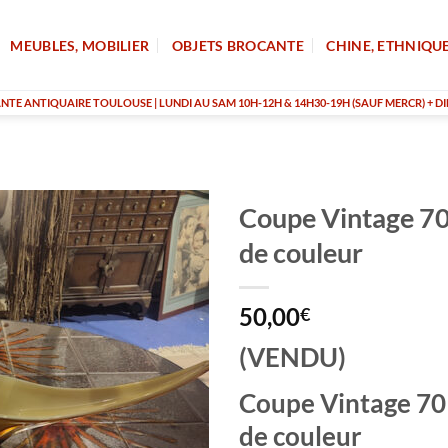
MEUBLES, MOBILIER
OBJETS BROCANTE
CHINE, ETHNIQU
TE ANTIQUAIRE TOULOUSE | LUNDI AU SAM 10H-12H & 14H30-19H (SAUF MERCR) + DI
Coupe Vintage 70
de couleur
50,00
€
(VENDU)
Coupe Vintage 70
de couleur