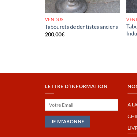
VENDUS
VEN
Tabo
Tabourets de dentistes anciens
Indu
200,00
€
LETTRE D’INFORMATION
NO
A L
CHI
LIV