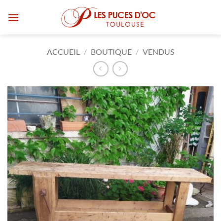
Passer
au
contenu
ACCUEIL
/
BOUTIQUE
/
VENDUS