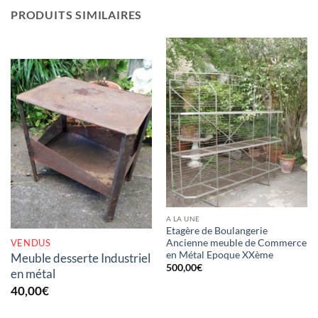
PRODUITS SIMILAIRES
RUPTURE DE STOCK
A LA UNE
Etagère de Boulangerie
VENDUS
Ancienne meuble de Commerce
en Métal Epoque XXème
Meuble desserte Industriel
500,00
€
en métal
40,00
€