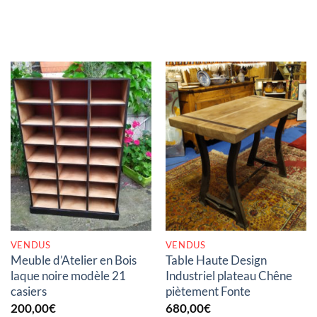
RUPTURE DE STOCK
RUPTURE DE STOCK
VENDUS
VENDUS
Meuble d’Atelier en Bois
Table Haute Design
laque noire modèle 21
Industriel plateau Chêne
casiers
piètement Fonte
200,00
€
680,00
€