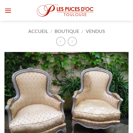
Passer
au
contenu
ACCUEIL
/
BOUTIQUE
/
VENDUS