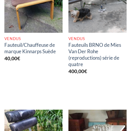
RUPTURE DE STOCK
RUPTURE DE STOCK
VENDUS
VENDUS
Fauteuil/Chauffeuse de
Fauteuils BRNO de Mies
marque Kinnarps Suède
Van Der Rohe
(reproductions) série de
40,00
€
quatre
400,00
€