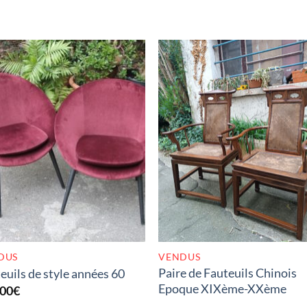
RUPTURE DE STOCK
RUPTURE DE STOC
DUS
VENDUS
Paire de Fauteuils Chinois
euils de style années 60
Epoque XIXème-XXème
,00
€