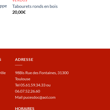
VENDUS
ippe
Tabourets ronds en bois
20,00
€
S
ADRESSE
ille
98Bis Rue des Fontaines, 31300
Toulouse
Tel 05.61.59.34.33 ou
06.07.52.26.60
Mail pucesdoc@aol.com
HORAIRES