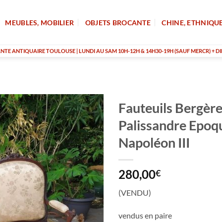
MEUBLES, MOBILIER
OBJETS BROCANTE
CHINE, ETHNIQU
TE ANTIQUAIRE TOULOUSE | LUNDI AU SAM 10H-12H & 14H30-19H (SAUF MERCR) + DI
Fauteuils Bergère
Palissandre Epoq
Napoléon III
280,00
€
(VENDU)
vendus en paire