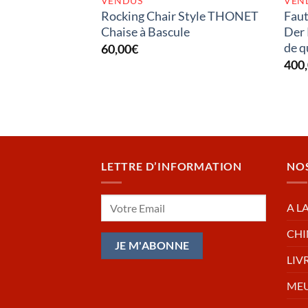
VENDUS
VEN
Rocking Chair Style THONET
Faut
Chaise à Bascule
Der 
de q
60,00
€
400
LETTRE D’INFORMATION
NO
A L
CHI
LIV
MEU