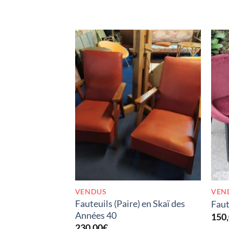
RUPTURE DE STOCK
VENDUS
VEN
Fauteuils (Paire) en Skaï des
Faut
Années 40
150
230,00
€