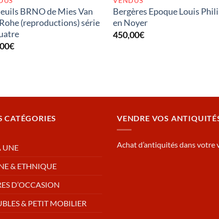
DUS
VENDUS
euils BRNO de Mies Van
Bergères Epoque Louis Phil
Rohe (reproductions) série
en Noyer
uatre
450,00
€
,00
€
S CATÉGORIES
VENDRE VOS ANTIQUITÉ
Achat d’antiquités dans votre v
A UNE
NE & ETHNIQUE
RES D’OCCASION
BLES & PETIT MOBILIER