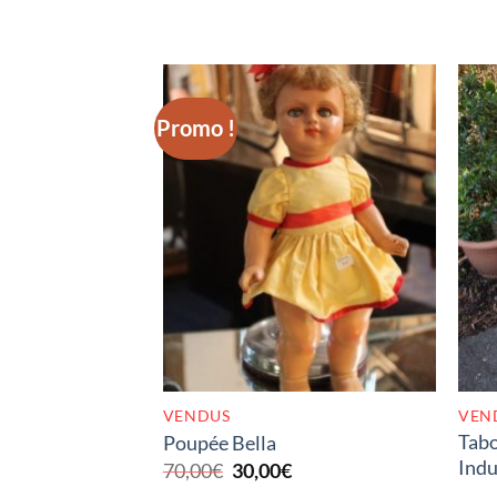
Promo !
RUPTURE DE STOCK
VENDUS
VEN
Tabo
Poupée Bella
Indu
Le
Le
70,00
€
30,00
€
prix
prix