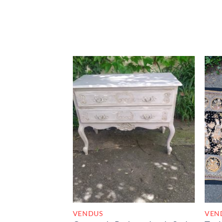
initial
actuel
était :
est :
70,00€.
30,00€.
RUPTURE DE STOCK
VENDUS
VEN