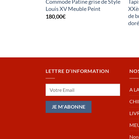
Commode Patine grise de Style
Tapi
Louis XV Meuble Peint
XXèm
de b
180,00
€
doré
LETTRE D’INFORMATION
NO
A L
CHI
LIV
MEU
Non 