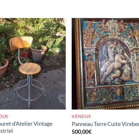
RUPTURE DE STOCK
RUPTURE DE STOC
DUS
VENDUS
uret d’Atelier Vintage
Panneau Terre Cuite Virebe
striel
500,00
€