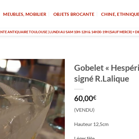
MEUBLES, MOBILIER
OBJETS BROCANTE
CHINE, ETHNIQU
TE ANTIQUAIRE TOULOUSE | LUNDI AU SAM 10H-12H & 14H30-19H (SAUF MERCR) + DI
Gobelet « Hespéri
signé R.Lalique
60,00
€
(VENDU)
Hauteur 12,5cm
Léger fêle