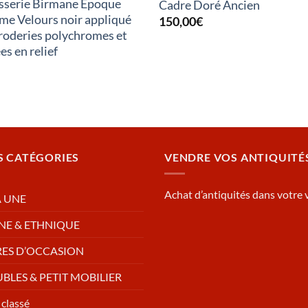
sserie Birmane Epoque
Cadre Doré Ancien
e Velours noir appliqué
150,00
€
roderies polychromes et
es en relief
S CATÉGORIES
VENDRE VOS ANTIQUITÉ
Achat d’antiquités dans votre v
A UNE
NE & ETHNIQUE
RES D’OCCASION
BLES & PETIT MOBILIER
classé