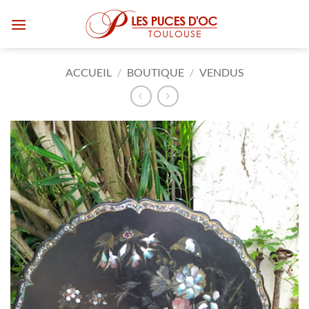
Passer
au
contenu
ACCUEIL
/
BOUTIQUE
/
VENDUS