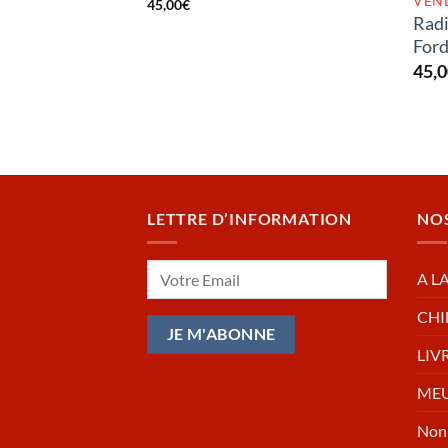
VEN
45,00
€
Radi
For
45,
LETTRE D’INFORMATION
NO
A L
CHI
LIV
MEU
Non 