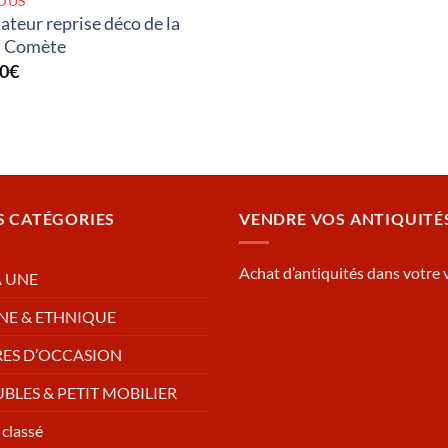
DUS
ateur reprise déco de la
d Comète
00
€
S CATÉGORIES
VENDRE VOS ANTIQUITÉ
Achat d’antiquités dans votre v
A UNE
NE & ETHNIQUE
RES D’OCCASION
BLES & PETIT MOBILIER
classé