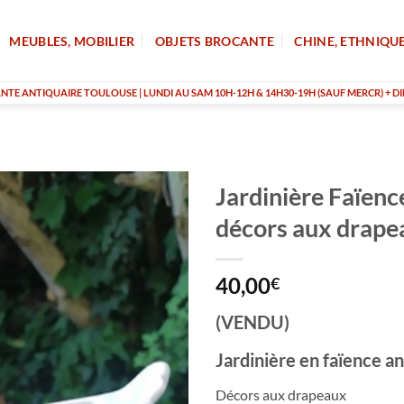
MEUBLES, MOBILIER
OBJETS BROCANTE
CHINE, ETHNIQU
TE ANTIQUAIRE TOULOUSE | LUNDI AU SAM 10H-12H & 14H30-19H (SAUF MERCR) + DI
Jardinière Faïenc
décors aux drape
40,00
€
(VENDU)
Jardinière en faïence a
Décors aux drapeaux