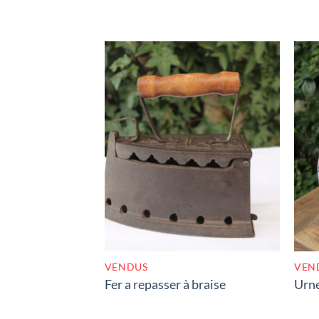
RUPTURE DE STOCK
VENDUS
VEN
Fer a repasser à braise
Urne