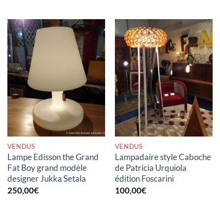
RUPTURE DE STOCK
RUPTURE DE STOCK
VENDUS
VENDUS
Lampe Edisson the Grand
Lampadaire style Caboche
Fat Boy grand modèle
de Patricia Urquiola
designer Jukka Setala
édition Foscarini
250,00
€
100,00
€