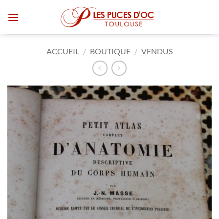
Passer
au
contenu
ACCUEIL
/
BOUTIQUE
/
VENDUS