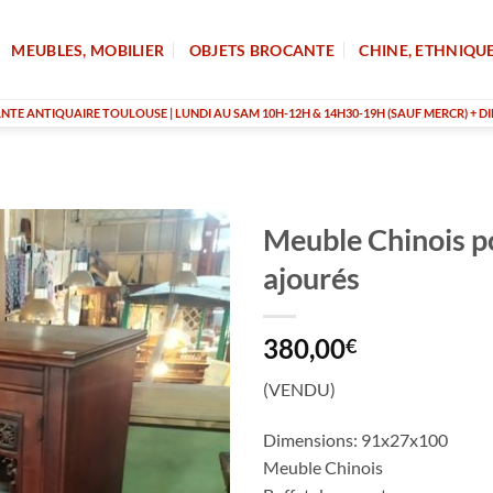
MEUBLES, MOBILIER
OBJETS BROCANTE
CHINE, ETHNIQU
TE ANTIQUAIRE TOULOUSE | LUNDI AU SAM 10H-12H & 14H30-19H (SAUF MERCR) + DI
Meuble Chinois p
ajourés
380,00
€
(VENDU)
Dimensions: 91x27x100
Meuble Chinois