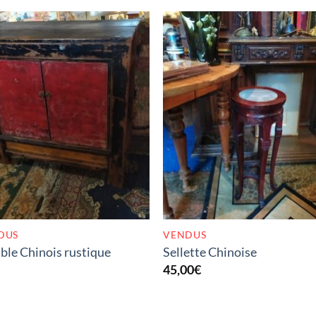
RUPTURE DE STOCK
RUPTURE DE STOC
DUS
VENDUS
le Chinois rustique
Sellette Chinoise
45,00
€