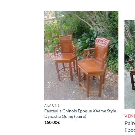
A LA UNE
Fauteuils Chinois Epoque XXème Style
VEN
Dynastie Quing (paire)
150,00
€
Pair
Epo