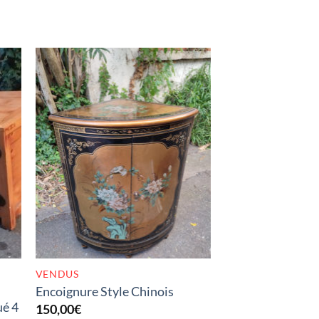
K
RUPTURE DE STOCK
VENDUS
Encoignure Style Chinois
ué 4
150,00
€