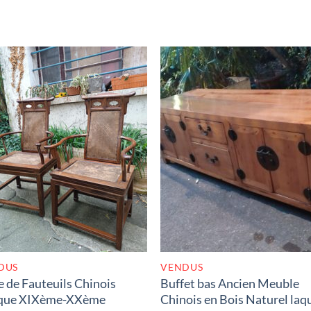
RUPTURE DE STOCK
RUPTURE DE STOC
DUS
VENDUS
e de Fauteuils Chinois
Buffet bas Ancien Meuble
que XIXème-XXème
Chinois en Bois Naturel laq