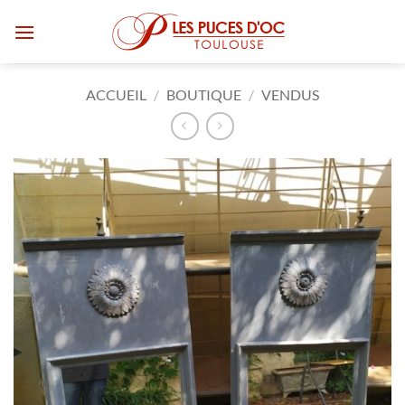
Passer
au
contenu
ACCUEIL
/
BOUTIQUE
/
VENDUS