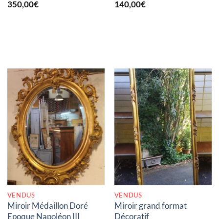
350,00
€
140,00
€
RUPTURE DE STOCK
RUPTURE DE STOCK
VENDUS
VENDUS
Miroir Médaillon Doré
Miroir grand format
Epoque Napoléon III
Décoratif