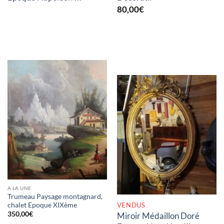
80,00
€
RUPTURE DE STOCK
A LA UNE
Trumeau Paysage montagnard,
VENDUS
chalet Epoque XIXème
350,00
€
Miroir Médaillon Doré