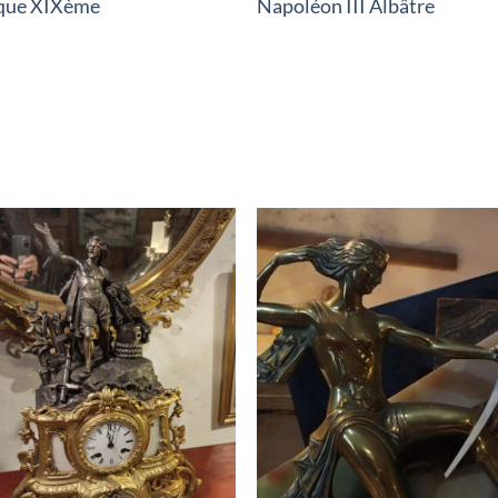
que XIXème
Napoléon III Albâtre
RUPTURE DE STOCK
RUPTURE DE STOC