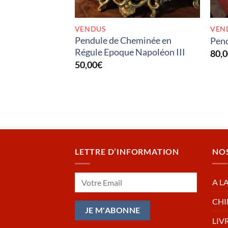
VENDUS
VEN
Pendule de Cheminée en
Pen
Régule Epoque Napoléon III
80,
50,00
€
LETTRE D’INFORMATION
NO
A L
CHI
LIV