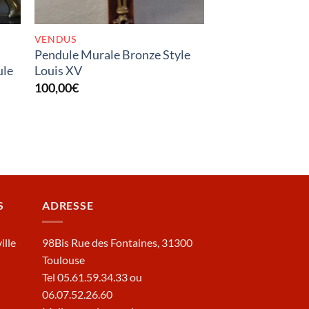
VENDUS
Pendule Murale Bronze Style
ule
Louis XV
100,00
€
S
ADRESSE
ille
98Bis Rue des Fontaines, 31300
Toulouse
Tel 05.61.59.34.33 ou
06.07.52.26.60