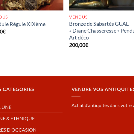
DUS
VENDUS
Bronze de Sabartés GUAL
dule Régule XIXème
« Diane Chasseresse » Pend
00
€
Art déco
200,00
€
S CATÉGORIES
VENDRE VOS ANTIQUITÉ
Achat d’antiquités dans votre v
A UNE
NE & ETHNIQUE
RES D’OCCASION