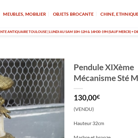
MEUBLES, MOBILIER
OBJETS BROCANTE
CHINE, ETHNIQU
TE ANTIQUAIRE TOULOUSE | LUNDI AU SAM 10H-12H & 14H30-19H (SAUF MERCR) + DI
Pendule XIXème
Mécanisme Sté M
130,00
€
(VENDU)
Hauteur 32cm
Marbre et bronze