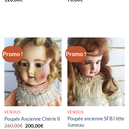
Promo !
Promo !
RUPTURE DE STOCK
RUPTURE DE STOCK
VENDUS
VENDUS
Poupée ancienne SFBJ tête
Poupée Ancienne Chérie II
Jumeau
Le
Le
260,00
€
200,00
€