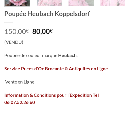
Poupée Heubach Koppelsdorf
Le
Le
150,00
80,00
€
€
prix
prix
(VENDU)
initial
actuel
était :
est :
Poupée de couleur marque
Heubach
.
150,00€.
80,00€.
Service Puces d’Oc Brocante & Antiquités en Ligne
Vente en Ligne
Information & Conditions pour l’Expédition Tel
06.07.52.26.60