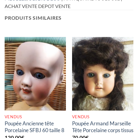
ACHAT VENTE DEPOT VENTE
PRODUITS SIMILAIRES
RUPTURE DE STOCK
RUPTURE DE STOCK
VENDUS
VENDUS
Poupée Ancienne tête
Poupée Armand Marseille
Porcelaine SFBJ 60 taille 8
Tête Porcelaine corps tissus
120,00
€
70,00
€