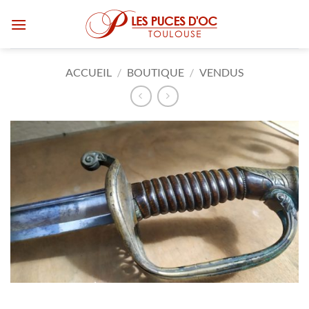
Passer
au
contenu
ACCUEIL
/
BOUTIQUE
/
VENDUS