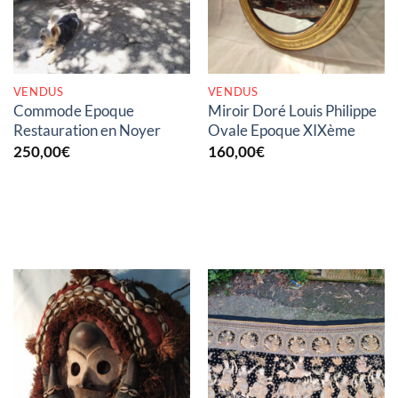
VENDUS
VENDUS
Commode Epoque
Miroir Doré Louis Philippe
Restauration en Noyer
Ovale Epoque XIXème
250,00
€
160,00
€
RUPTURE DE STOCK
RUPTURE DE STOCK