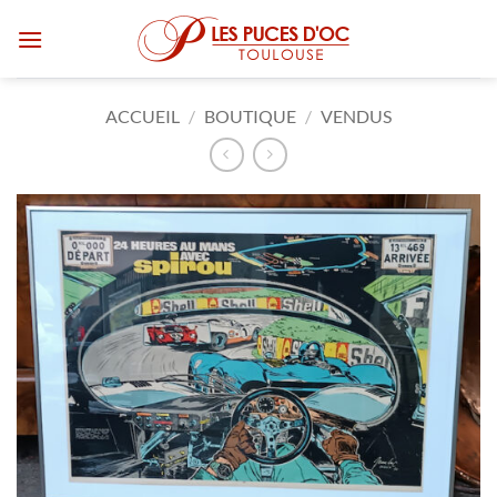
Passer
au
contenu
ACCUEIL
/
BOUTIQUE
/
VENDUS