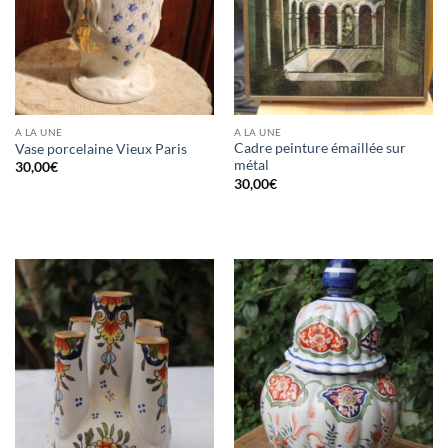
A LA UNE
A LA UNE
Cadre peinture émaillée sur
Vase porcelaine Vieux Paris
métal
30,00
€
30,00
€
RUPTURE DE STOCK
RUPTURE DE STOCK