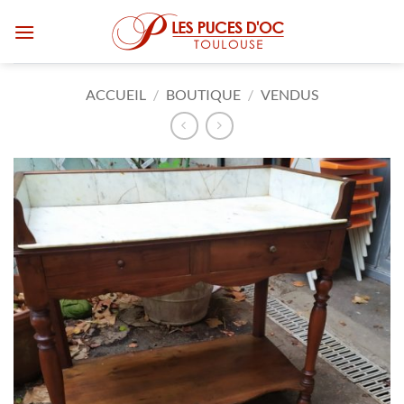
Passer
au
contenu
ACCUEIL
/
BOUTIQUE
/
VENDUS