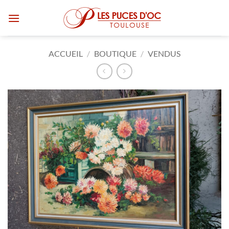
Passer
au
contenu
ACCUEIL
/
BOUTIQUE
/
VENDUS