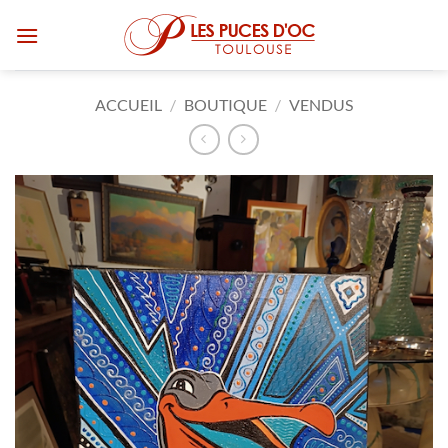
Passer
au
contenu
ACCUEIL
/
BOUTIQUE
/
VENDUS