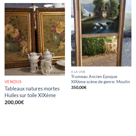
RUPTURE DE STOCK
A LA UNE
Trumeau Ancien Epoque
VENDUS
XIXème scène de genre: Moulin
350,00
€
Tableaux natures mortes
Huiles sur toile XIXème
200,00
€