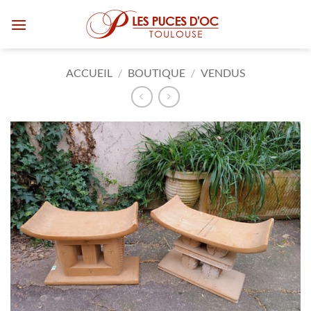
Passer
au
contenu
ACCUEIL
/
BOUTIQUE
/
VENDUS