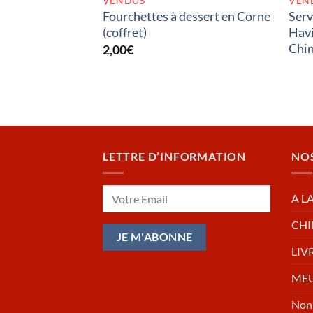
VENDUS
VEN
Fourchettes à dessert en Corne
Serv
(coffret)
Havi
Chi
2,00
€
LETTRE D’INFORMATION
NO
A L
CHI
LIV
MEU
Non 