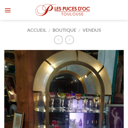
Passer
au
contenu
ACCUEIL
/
BOUTIQUE
/
VENDUS