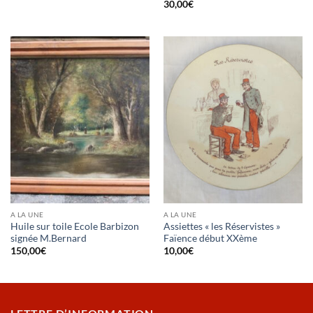
30,00
€
A LA UNE
A LA UNE
Huile sur toile Ecole Barbizon
Assiettes « les Réservistes »
signée M.Bernard
Faïence début XXème
150,00
€
10,00
€