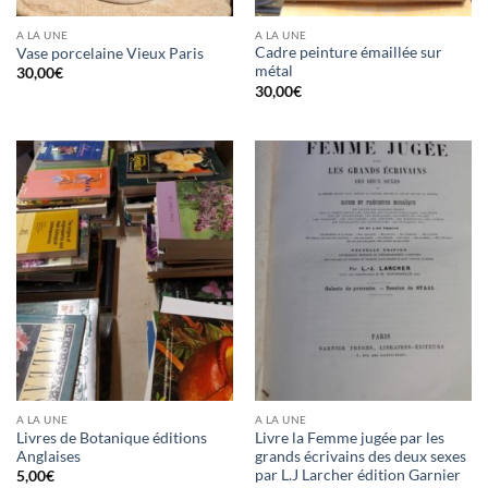
A LA UNE
A LA UNE
Cadre peinture émaillée sur
Vase porcelaine Vieux Paris
métal
30,00
€
30,00
€
A LA UNE
A LA UNE
Livres de Botanique éditions
Livre la Femme jugée par les
Anglaises
grands écrivains des deux sexes
par L.J Larcher édition Garnier
5,00
€