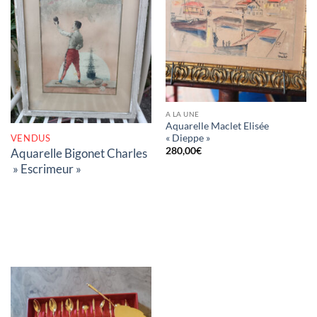
RUPTURE DE STOCK
A LA UNE
Aquarelle Maclet Elisée
VENDUS
« Dieppe »
280,00
€
Aquarelle Bigonet Charles
» Escrimeur »