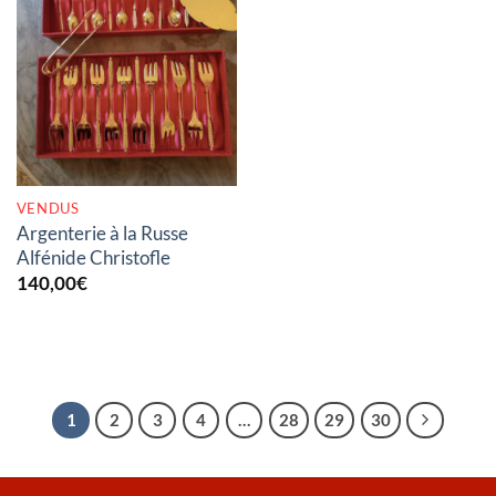
RUPTURE DE STOCK
VENDUS
Argenterie à la Russe
Alfénide Christofle
140,00
€
1
2
3
4
…
28
29
30