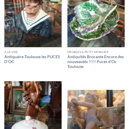
A LA UNE
MEUBLES & PETIT MOBILIER
Antiquaire Toulouse les PUCES
Antiquités Brocante Encore des
D’OC
nouveautés !!!!! Puces d’Oc
Toulouse
RUPTURE DE STOCK