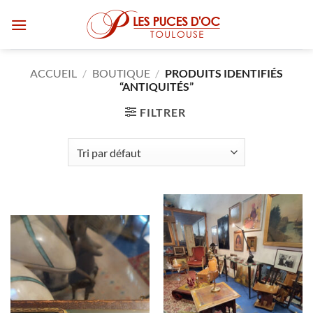
Passer
au
contenu
ACCUEIL
/
BOUTIQUE
/
PRODUITS IDENTIFIÉS
“ANTIQUITÉS”
FILTRER
RUPTURE DE STOCK