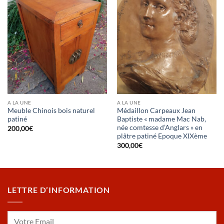
A LA UNE
A LA UNE
Meuble Chinois bois naturel
Médaillon Carpeaux Jean
patiné
Baptiste « madame Mac Nab,
née comtesse d’Anglars » en
200,00
€
plâtre patiné Epoque XIXème
300,00
€
LETTRE D’INFORMATION