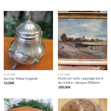
A LA UNE
A LA UNE
Huile sur toile « paysage bord
Sucrier Métal Argenté
de rivière » époque XIXème
15,00
€
100,00
€