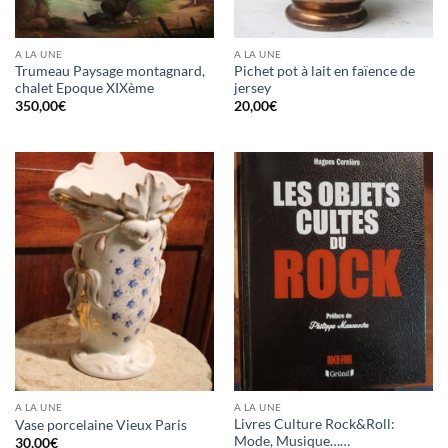
A LA UNE
A LA UNE
Trumeau Paysage montagnard,
Pichet pot à lait en faïence de
chalet Epoque XIXème
jersey
350,00
€
20,00
€
A LA UNE
A LA UNE
Livres Culture Rock&Roll:
Vase porcelaine Vieux Paris
Mode, Musique……
30,00
€