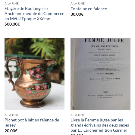
A LA UNE
A LA UNE
Etagère de Boulangerie
Fontaine en faience
Ancienne meuble de Commerce
30,00
€
en Métal Epoque XXème
500,00
€
A LA UNE
A LA UNE
Pichet pot à lait en faïence de
Livre la Femme jugée par les
jersey
grands écrivains des deux sexes
par L.J Larcher édition Garnier
20,00
€