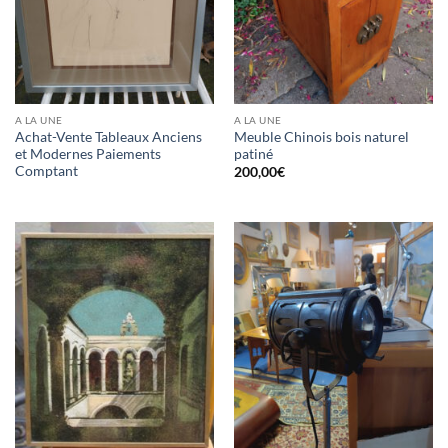
A LA UNE
A LA UNE
Achat-Vente Tableaux Anciens
Meuble Chinois bois naturel
et Modernes Paiements
patiné
Comptant
200,00
€