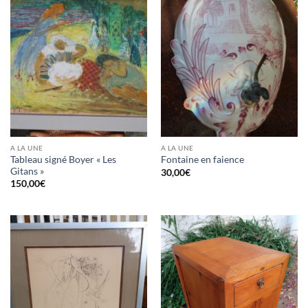
A LA UNE
A LA UNE
Tableau signé Boyer « Les
Fontaine en faience
Gitans »
30,00
€
150,00
€