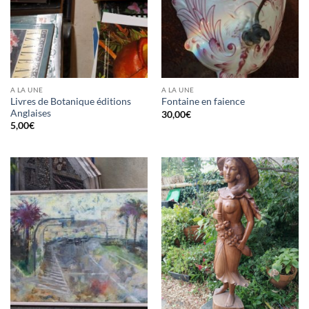
A LA UNE
A LA UNE
Livres de Botanique éditions
Fontaine en faience
Anglaises
30,00
€
5,00
€