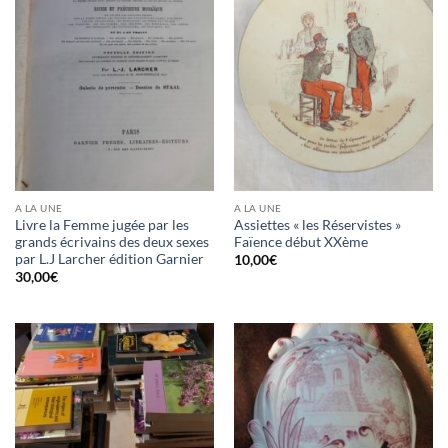
A LA UNE
A LA UNE
Livre la Femme jugée par les
Assiettes « les Réservistes »
grands écrivains des deux sexes
Faïence début XXème
par L.J Larcher édition Garnier
10,00
€
30,00
€