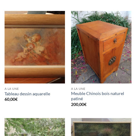
A LA UNE
A LA UNE
Meuble Chinois bois naturel
Tableau dessin aquarelle
patiné
60,00
€
200,00
€