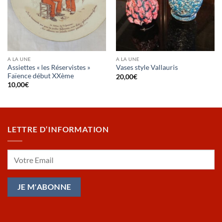
A LA UNE
A LA UNE
Assiettes « les Réservistes »
Vases style Vallauris
Faïence début XXème
20,00
€
10,00
€
LETTRE D’INFORMATION