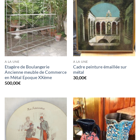
A LA UNE
A LA UNE
Etagère de Boulangerie
Cadre peinture émaillée sur
Ancienne meuble de Commerce
métal
en Métal Epoque XXème
30,00
€
500,00
€